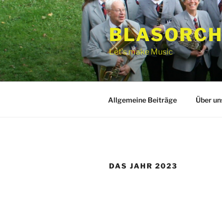
Zum
Inhalt
BLASORCH
springen
Let's make Music
Allgemeine Beiträge
Über un
DAS JAHR 2023